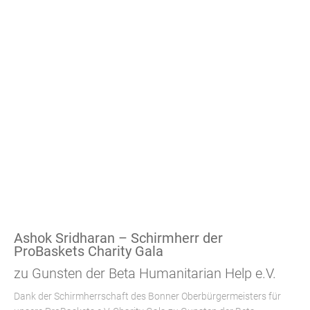
die
Datenschutzerklärung
von
YouTube.
Mehr
erfahren
Video
laden
YouTube
immer
entsperren
Ashok Sridharan – Schirmherr der
ProBaskets Charity Gala
zu Gunsten der Beta Humanitarian Help e.V.
Dank der Schirmherrschaft des Bonner Oberbürgermeisters für