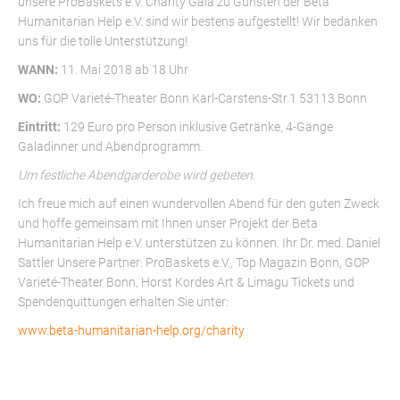
unsere ProBaskets e.V. Charity Gala zu Gunsten der Beta
Humanitarian Help e.V. sind wir bestens aufgestellt! Wir bedanken
uns für die tolle Unterstützung!
WANN:
11. Mai 2018 ab 18 Uhr
WO:
GOP Varieté-Theater Bonn Karl-Carstens-Str.1 53113 Bonn
Eintritt:
129 Euro pro Person inklusive Getränke, 4-Gänge
Galadinner und Abendprogramm.
Um festliche Abendgarderobe wird gebeten.
Ich freue mich auf einen wundervollen Abend für den guten Zweck
und hoffe gemeinsam mit Ihnen unser Projekt der Beta
Humanitarian Help e.V. unterstützen zu können. Ihr Dr. med. Daniel
Sattler Unsere Partner: ProBaskets e.V., Top Magazin Bonn, GOP
Varieté-Theater Bonn, Horst Kordes Art & Limagu Tickets und
Spendenquittungen erhalten Sie unter:
www.beta-humanitarian-help.org/charity