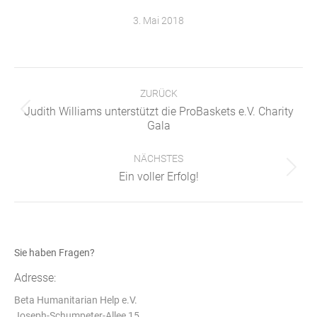
3. Mai 2018
Kommentarnavigation
ZURÜCK
Judith Williams unterstützt die ProBaskets e.V. Charity
Vorheriger
Gala
Beitrag:
NÄCHSTES
Nächster
Ein voller Erfolg!
Beitrag:
Sie haben Fragen?
Adresse:
Beta Humanitarian Help e.V.
Joseph-Schumpeter-Allee 15