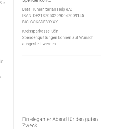
Spendenkonto
Sie
Beta Humanitarian Help e.V.
IBAN: DE21370502990047009145
BIC: COKSDE33XXX
Kreissparkasse Köln
Spendenquittungen können auf Wunsch
ausgestellt werden.
in
n
Ein eleganter Abend für den guten
Zweck