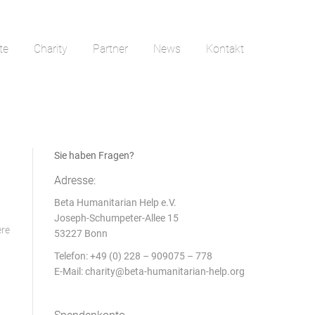
te
Charity
Partner
News
Kontakt
Sie haben Fragen?
Adresse:
Beta Humanitarian Help e.V.
Joseph-Schumpeter-Allee 15
ere
53227 Bonn
Telefon: +49 (0) 228 – 909075 – 778
E-Mail:
charity@beta-humanitarian-help.org