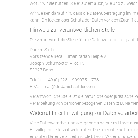
wofür wir sie nutzen. Sie erläutert auch, wie und zu wel
Wir weisen darauf hin, dass die Datenübertragung im Inte
kann. Ein lückenloser Schutz der Daten vor dem Zugriff dur
Hinweis zur verantwortlichen Stelle
Die verantwortliche Stelle für die Datenverarbeitung auf d
Doreen Sattler
Vorsitzende Beta Humanitarian Help e.V.
Joseph-Schumpeter-Allee 15
53227 Bonn
Telefon: +49 (0) 228 – 909075 – 778
E-Mail: mail@dr-daniel-sattler.com
Verantwortliche Stelle ist die natürliche oder juristische
Verarbeitung von personenbezogenen Daten (z.B. Namen, 
Widerruf Ihrer Einwilligung zur Datenverarbe
Viele Datenverarbeitungsvorgänge sind nur mit Ihrer ausdr
Einwilligung jederzeit widerrufen. Dazu reicht eine forml
erfolgten Datenverarbeitung bleibt vom Widerruf unberüh