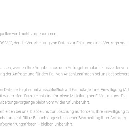
uellen wird nicht vorgenommen.
 f DSGVO, der die Verarbeitung von Daten zur Erfüllung eines Vertrags oder
assen, werden Ihre Angaben aus dem Anfrageformular inklusive der von
 der Anfrage und für den Fall von Anschlussfragen bei uns gespeichert
 Daten erfolgt somit ausschließlich auf Grundlage Ihrer Einwilligung (Art
it widerrufen. Dazu reicht eine formlose Mitteilung per E-Mail an uns. Die
arbeitungsvorgänge bleibt vom Widerruf unberührt.
leiben bei uns, bis Sie uns zur Löschung auffordern, Ihre Einwilligung z
cherung entfällt (z.B. nach abgeschlossener Bearbeitung Ihrer Anfrage).
fbewahrungsfristen – bleiben unberührt.