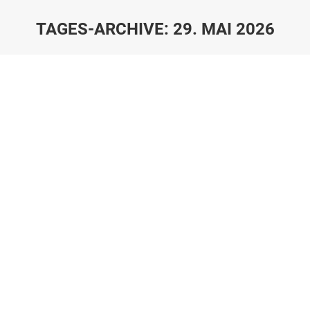
TAGES-ARCHIVE:
29. MAI 2026
Sie befinden sich hier:
Die Beta Humanitarian Help e.V. bei Radio Bonn
Rhein Sieg