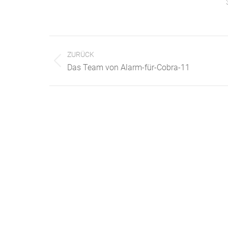
Kommentarnavigation
ZURÜCK
Vorheriger
Das Team von Alarm-für-Cobra-11
Beitrag: