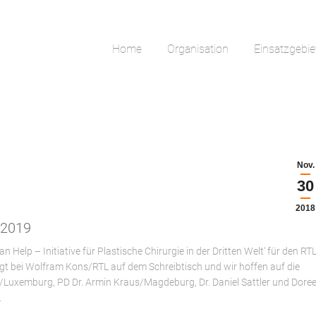
Home
Organisation
Einsatzgebie
Home
Organisation
Einsatzgebie
Nov.
30
2018
 2019
elp – Initiative für Plastische Chirurgie in der Dritten Welt‘ für den RTL
 bei Wolfram Kons/RTL auf dem Schreibtisch und wir hoffen auf die
r/Luxemburg, PD Dr. Armin Kraus/Magdeburg, Dr. Daniel Sattler und Dore
.