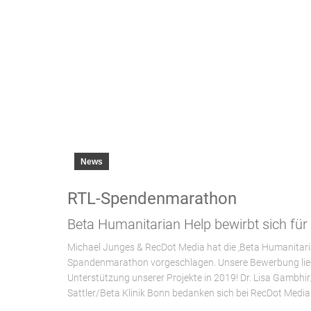
News
RTL-Spendenmarathon
Beta Humanitarian Help bewirbt sich für
Michael Junges & RecDot Media hat die ‚Beta Humanitarian H
Spandenmarathon vorgeschlagen. Unsere Bewerbung liegt
Unterstützung unserer Projekte in 2019! Dr. Lisa Gambhi
Sattler/Beta Klinik Bonn bedanken sich bei RecDot Media