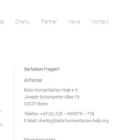
te
Charity
Partner
News
Kontakt
te
Charity
Partner
News
Kontakt
Sie haben Fragen?
Adresse:
Beta Humanitarian Help e.V.
Joseph-Schumpeter-Allee 15
53227 Bonn
-
Telefon: +49 (0) 228 – 909075 – 778
E-Mail:
charity@beta-humanitarian-help.org
en